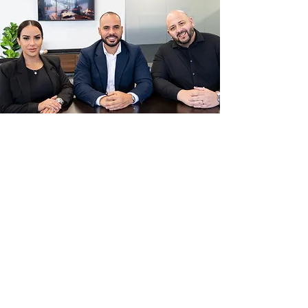
¡Tu salud, tu tranquilidad!
En Gelpi Insurance te
ofrecemos asesoría
honesta y personalizada,
enfocada especialmente
en la comunidad latina.